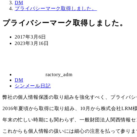
DM
プライバシーマーク取得しました。
プライバシーマーク取得しました。
投
2017年3月6日
稿
更
2023年3月16日
日
新
著
日
者
ractory_adm
カ
DM
カ
シンメール日記
テ
テ
ゴ
弊社の個人情報保護の取り組みを強化すべく、プライバシ
ゴ
リ
リ
ー
2016年夏頃から取得に取り組み、10月から株式会社LR
ー
年末の忙しい時期にも関わらず、一般財団法人関西情報セ
これからも個人情報の扱いには細心の注意を払って参りま