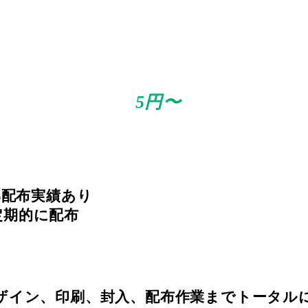
1件
5円〜
の
関西最安値のポスティング
部配布実績あり
定期的に配布
ザイン、印刷、封入、配布作業までトータル